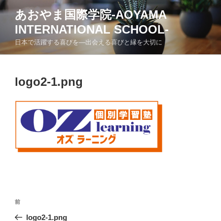
コ
あおやま国際学院-AOYAMA
ン
INTERNATIONAL SCHOOL-
テ
ン
日本で活躍する喜びを―出会える喜びと縁を大切に
ツ
へ
ス
logo2-1.png
キ
ッ
プ
投
前
前
稿
の
logo2-1.png