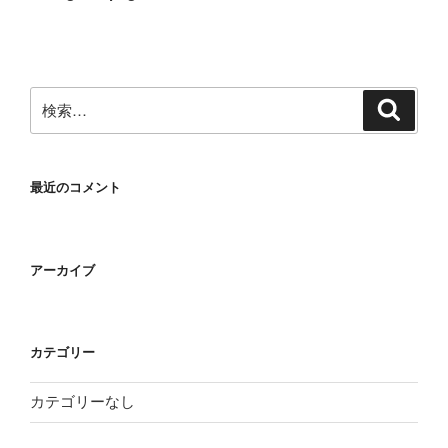
ナ
投
ビ
稿
ゲ
ー
検
検
シ
索
索:
ョ
ン
最近のコメント
アーカイブ
カテゴリー
カテゴリーなし