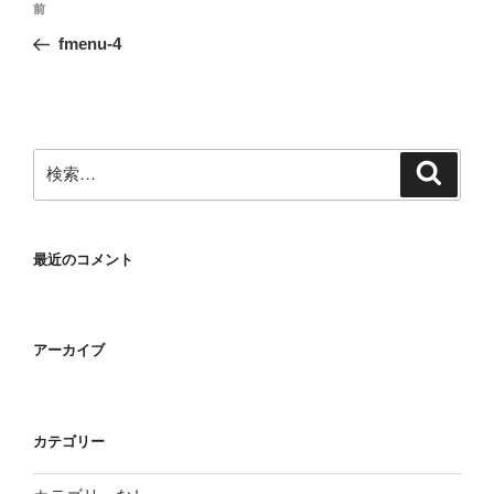
前
前
稿
の
fmenu-4
ナ
投
ビ
稿
ゲ
ー
検
検
シ
索
索:
ョ
ン
最近のコメント
アーカイブ
カテゴリー