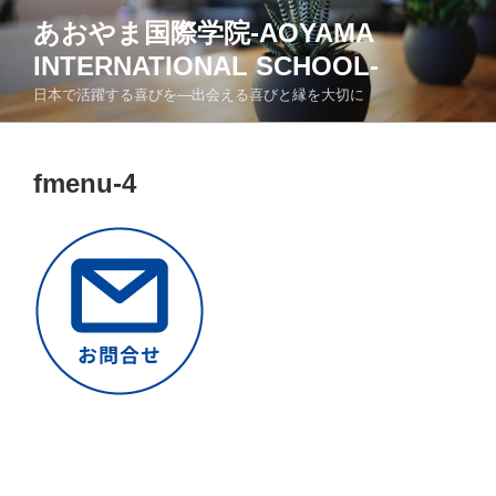
コ
あおやま国際学院-AOYAMA
ン
INTERNATIONAL SCHOOL-
テ
ン
日本で活躍する喜びを―出会える喜びと縁を大切に
ツ
へ
ス
fmenu-4
キ
ッ
プ
投