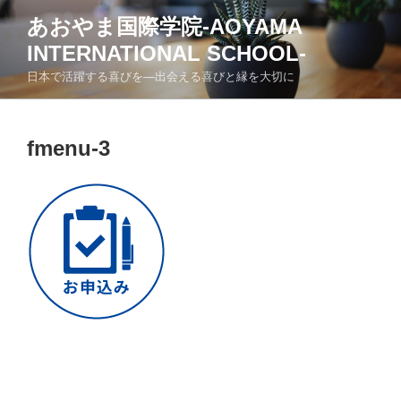
コ
あおやま国際学院-AOYAMA
ン
INTERNATIONAL SCHOOL-
テ
ン
日本で活躍する喜びを―出会える喜びと縁を大切に
ツ
へ
ス
fmenu-3
キ
ッ
プ
投