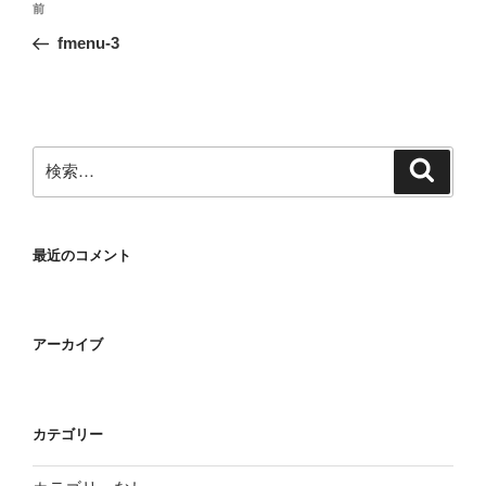
前
前
稿
の
fmenu-3
ナ
投
ビ
稿
ゲ
ー
検
検
シ
索
索:
ョ
ン
最近のコメント
アーカイブ
カテゴリー