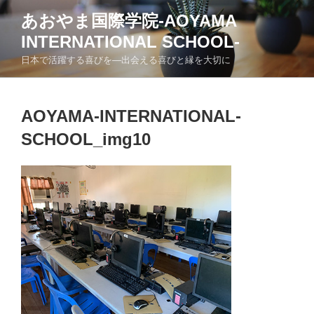
コ
あおやま国際学院-AOYAMA
ン
INTERNATIONAL SCHOOL-
テ
ン
日本で活躍する喜びを―出会える喜びと縁を大切に
ツ
へ
ス
AOYAMA-INTERNATIONAL-
キ
SCHOOL_img10
ッ
プ