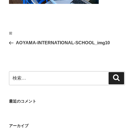
投
前
前
稿
の
AOYAMA-INTERNATIONAL-SCHOOL_img10
ナ
投
ビ
稿
ゲ
ー
検
検
シ
索
索:
ョ
ン
最近のコメント
アーカイブ